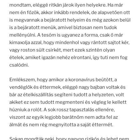
mondtam, eléggé ritkán járok ilyen helyekre. Ha már
nem én főzök, akkor inkább rendelek, de alapvetően ott
is megvannak a bejáratott helyeim és még azokon belül
is a bejáratott menük, amivel biztosan nem tudok
mellényúlni. A tesóm is ugyanez a forma, csak ő már
kimaxolja azzal, hogy mindenhol vagy rántott sajtot kér,
vagy roston sült csirkét, mert ezek szintén olyan
ételek, amiket igazán nehéz elrontani, így tuti nem fog
csalódni.
Emlékszem, hogy amikor a koronavírus beütött, a
vendéglők és éttermek, eléggé nagy bajban voltak és
bár az ételkiszállítás segíteni tudott a helyzeten, volt
akiket ez sem tudott megmenteni és végleg le kellett
húzniuk a rolót. A sok rossz tapasztalás ellenére,
viszont az egyik legjobb barátnőm nem adta fel az
álmát és nem rég megnyitotta a saját éttermét.
Sokan mondták neki, hogy nagyon rizikós és lehet nem