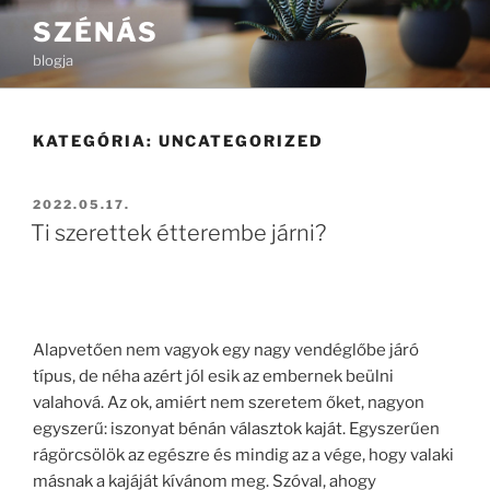
Tartalomhoz
SZÉNÁS
blogja
KATEGÓRIA:
UNCATEGORIZED
BEKÜLDVE:
2022.05.17.
Ti szerettek étterembe járni?
Alapvetően nem vagyok egy nagy vendéglőbe járó
típus, de néha azért jól esik az embernek beülni
valahová. Az ok, amiért nem szeretem őket, nagyon
egyszerű: iszonyat bénán választok kaját. Egyszerűen
rágörcsölök az egészre és mindig az a vége, hogy valaki
másnak a kajáját kívánom meg. Szóval, ahogy