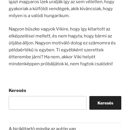
igazi magyaros ízek uralják így az sem véletlen, hogy
gyakoriak a külföldi vendégek, akik kíváncsiak, hogy
milyen is a valódi hungarikum.
Nagyon büszke vagyok Vikire, hogy így kitartott az
elképzelései mellett, és nem hagyta, hogy bármi az
útjába álljon. Nagyon motiváló dolog ez számomra és
példaértékű is egyben. Ti egyébként szerettek
étterembe járni? Ha nem, akkor Viki helyét
mindenképpen próbáljátok ki, nem fogtok csalódni!
Keresés
Keresés
A biciklitartó mindig az autón van