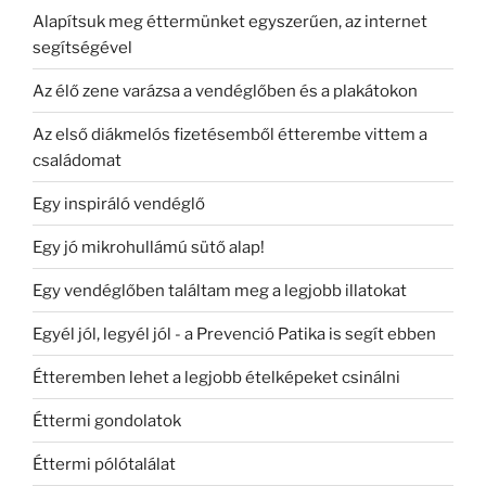
Alapítsuk meg éttermünket egyszerűen, az internet
segítségével
Az élő zene varázsa a vendéglőben és a plakátokon
Az első diákmelós fizetésemből étterembe vittem a
családomat
Egy inspiráló vendéglő
Egy jó mikrohullámú sütő alap!
Egy vendéglőben találtam meg a legjobb illatokat
Egyél jól, legyél jól - a Prevenció Patika is segít ebben
Étteremben lehet a legjobb ételképeket csinálni
Éttermi gondolatok
Éttermi pólótalálat