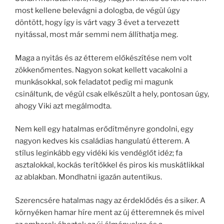
most kellene belevágni a dologba, de végül úgy
döntött, hogy így is várt vagy 3 évet a tervezett
nyitással, most már semmi nem állíthatja meg.
Maga a nyitás és az étterem előkészítése nem volt
zökkenőmentes. Nagyon sokat kellett vacakolni a
munkásokkal, sok feladatot pedig mi magunk
csináltunk, de végül csak elkészült a hely, pontosan úgy,
ahogy Viki azt megálmodta.
Nem kell egy hatalmas erődítményre gondolni, egy
nagyon kedves kis családias hangulatú étterem. A
stílus leginkább egy vidéki kis vendéglőt idéz; fa
asztalokkal, kockás terítőkkel és piros kis muskátlikkal
az ablakban. Mondhatni igazán autentikus.
Szerencsére hatalmas nagy az érdeklődés és a siker. A
környéken hamar híre ment az új étteremnek és mivel