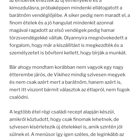
az emberek éheztek az új élményekre és a
kimozdulásra, próbaképpen mindenki ellátogatott a
barátnőm vendéglőjébe. A siker pedig nem maradt el, a
finom ételek és a jó hangulat mindenkit azonnal
magával ragadott az első vendégek pedig hamar
törzsvendégekké váltak. Olyannyira megnövekedett a
forgalom, hogy már a kiszállítást is megkezdték és a
személyzetet is bővíteni kellett, hogy bírják a munkát.
Bár ahogy mondtam korábban nem vagyok egy nagy
étterembe járós, de Vikihez mindig szívesen megyek
és nem csak azért mert a barátnőm, hanem azért is,
mert itt viszont bármit választok az étlapról, nem fogok
csalódni.
A legtöbb étel régi családi recept alapján készül,
amikről köztudott, hogy csak finomak lehetnek, de
szívesen kísérletezik új ételekkel is, amik szintén jól
sülnek el. A menüsor így igen széles, de leginkább az