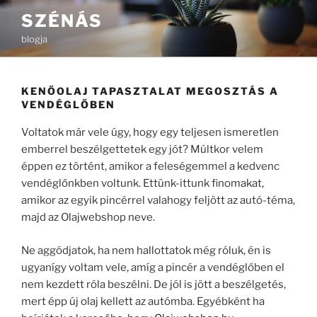
Tartalomhoz
SZÉNÁS
blogja
KENŐOLAJ TAPASZTALAT MEGOSZTÁS A
VENDÉGLŐBEN
Voltatok már vele úgy, hogy egy teljesen ismeretlen
emberrel beszélgettetek egy jót? Múltkor velem
éppen ez történt, amikor a feleségemmel a kedvenc
vendéglőnkben voltunk. Ettünk-ittunk finomakat,
amikor az egyik pincérrel valahogy feljött az autó-téma,
majd az Olajwebshop neve.
Ne aggódjatok, ha nem hallottatok még róluk, én is
ugyanígy voltam vele, amíg a pincér a vendéglőben el
nem kezdett róla beszélni. De jól is jött a beszélgetés,
mert épp új olaj kellett az autómba. Egyébként ha