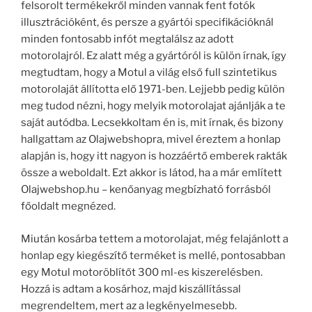
felsorolt termékekről minden vannak fent fotók
illusztrációként, és persze a gyártói specifikációknál
minden fontosabb infót megtalálsz az adott
motorolajról. Ez alatt még a gyártóról is külön írnak, így
megtudtam, hogy a Motul a világ első full szintetikus
motorolaját állította elő 1971-ben. Lejjebb pedig külön
meg tudod nézni, hogy melyik motorolajat ajánlják a te
saját autódba. Lecsekkoltam én is, mit írnak, és bizony
hallgattam az Olajwebshopra, mivel éreztem a honlap
alapján is, hogy itt nagyon is hozzáértő emberek rakták
össze a weboldalt. Ezt akkor is látod, ha a már említett
Olajwebshop.hu – kenőanyag megbízható forrásból
főoldalt megnézed.
Miután kosárba tettem a motorolajat, még felajánlott a
honlap egy kiegészítő terméket is mellé, pontosabban
egy Motul motoröblítőt 300 ml-es kiszerelésben.
Hozzá is adtam a kosárhoz, majd kiszállítással
megrendeltem, mert az a legkényelmesebb.