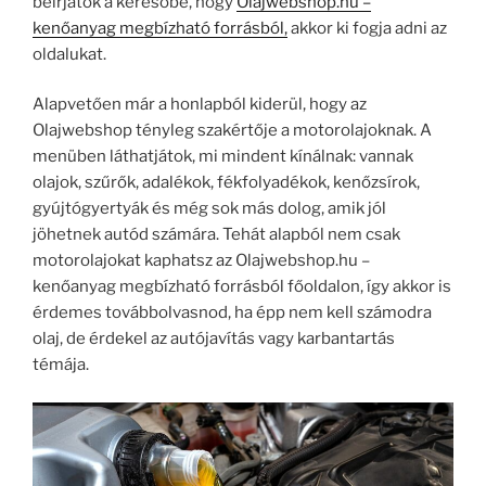
beírjátok a keresőbe, hogy
Olajwebshop.hu –
kenőanyag megbízható forrásból,
akkor ki fogja adni az
oldalukat.
Alapvetően már a honlapból kiderül, hogy az
Olajwebshop tényleg szakértője a motorolajoknak. A
menüben láthatjátok, mi mindent kínálnak: vannak
olajok, szűrők, adalékok, fékfolyadékok, kenőzsírok,
gyújtógyertyák és még sok más dolog, amik jól
jöhetnek autód számára. Tehát alapból nem csak
motorolajokat kaphatsz az Olajwebshop.hu –
kenőanyag megbízható forrásból főoldalon, így akkor is
érdemes továbbolvasnod, ha épp nem kell számodra
olaj, de érdekel az autójavítás vagy karbantartás
témája.