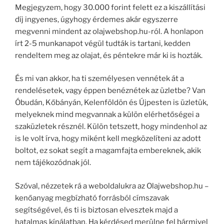
Megjegyzem, hogy 30.000 forint felett ez a kiszállítási
díj ingyenes, úgyhogy érdemes akár egyszerre
megvenni mindent az olajwebshop.hu-ról. A honlapon
írt 2-5 munkanapot végül tudták is tartani, kedden
rendeltem meg az olajat, és péntekre már ki is hozták.
És mi van akkor, ha ti személyesen vennétek át a
rendelésetek, vagy éppen benéznétek az üzletbe? Van
Óbudán, Kőbányán, Kelenföldön és Újpesten is üzletük,
melyeknek mind megvannak a külön elérhetőségei a
szaküzletek résznél. Külön tetszett, hogy mindenhol az
is le volt írva, hogy miként kell megközelíteni az adott
boltot, ez sokat segít a magamfajta embereknek, akik
nem tájékozódnak jól.
Szóval, nézzetek rá a weboldalukra az Olajwebshop.hu –
kenőanyag megbízható forrásból címszavak
segítségével, és ti is biztosan elvesztek majd a
hatalmas kínálatban. Ha kérdésed merülne fel bármivel