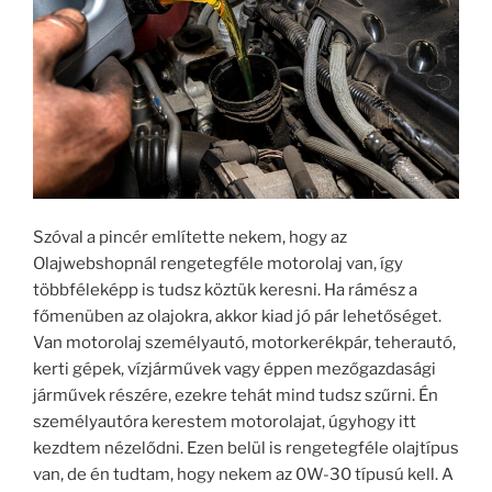
Szóval a pincér említette nekem, hogy az
Olajwebshopnál rengetegféle motorolaj van, így
többféleképp is tudsz köztük keresni. Ha rámész a
főmenüben az olajokra, akkor kiad jó pár lehetőséget.
Van motorolaj személyautó, motorkerékpár, teherautó,
kerti gépek, vízjárművek vagy éppen mezőgazdasági
járművek részére, ezekre tehát mind tudsz szűrni. Én
személyautóra kerestem motorolajat, úgyhogy itt
kezdtem nézelődni. Ezen belül is rengetegféle olajtípus
van, de én tudtam, hogy nekem az 0W-30 típusú kell. A