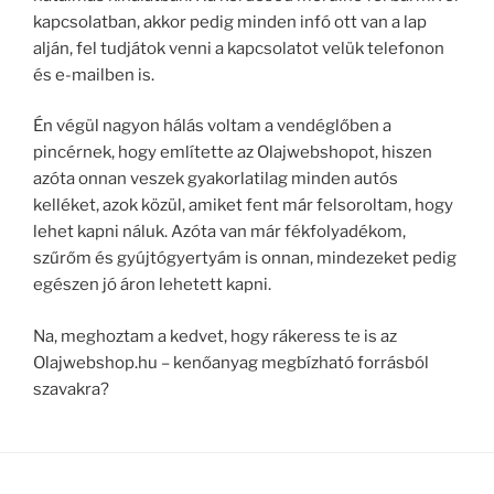
kapcsolatban, akkor pedig minden infó ott van a lap
alján, fel tudjátok venni a kapcsolatot velük telefonon
és e-mailben is.
Én végül nagyon hálás voltam a vendéglőben a
pincérnek, hogy említette az Olajwebshopot, hiszen
azóta onnan veszek gyakorlatilag minden autós
kelléket, azok közül, amiket fent már felsoroltam, hogy
lehet kapni náluk. Azóta van már fékfolyadékom,
szűrőm és gyújtógyertyám is onnan, mindezeket pedig
egészen jó áron lehetett kapni.
Na, meghoztam a kedvet, hogy rákeress te is az
Olajwebshop.hu – kenőanyag megbízható forrásból
szavakra?