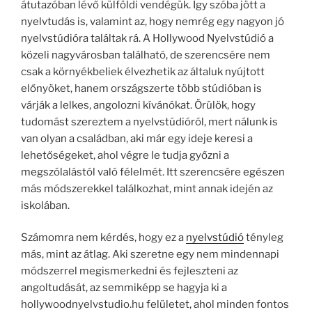
átutazóban lévő külföldi vendégük. Így szóba jött a
nyelvtudás is, valamint az, hogy nemrég egy nagyon jó
nyelvstúdióra találtak rá. A Hollywood Nyelvstúdió a
közeli nagyvárosban található, de szerencsére nem
csak a környékbeliek élvezhetik az általuk nyújtott
előnyöket, hanem országszerte több stúdióban is
várják a lelkes, angolozni kívánókat. Örülök, hogy
tudomást szereztem a nyelvstúdióról, mert nálunk is
van olyan a családban, aki már egy ideje keresi a
lehetőségeket, ahol végre le tudja győzni a
megszólalástól való félelmét. Itt szerencsére egészen
más módszerekkel találkozhat, mint annak idején az
iskolában.
Számomra nem kérdés, hogy ez a
nyelvstúdió
tényleg
más, mint az átlag. Aki szeretne egy nem mindennapi
módszerrel megismerkedni és fejleszteni az
angoltudását, az semmiképp se hagyja ki a
hollywoodnyelvstudio.hu felületet, ahol minden fontos