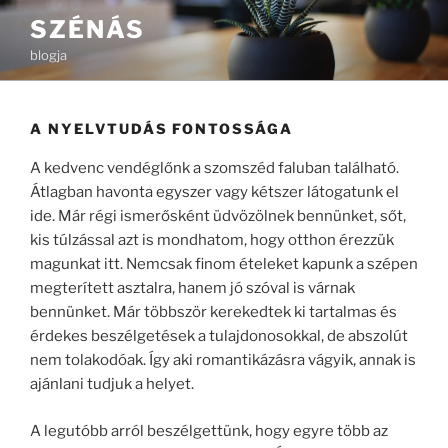
Tartalomhoz
SZÉNÁS
blogja
A NYELVTUDÁS FONTOSSÁGA
A kedvenc vendéglőnk a szomszéd faluban található.
Átlagban havonta egyszer vagy kétszer látogatunk el
ide. Már régi ismerősként üdvözölnek bennünket, sőt,
kis túlzással azt is mondhatom, hogy otthon érezzük
magunkat itt. Nemcsak finom ételeket kapunk a szépen
megterített asztalra, hanem jó szóval is várnak
bennünket. Már többször kerekedtek ki tartalmas és
érdekes beszélgetések a tulajdonosokkal, de abszolút
nem tolakodóak. Így aki romantikázásra vágyik, annak is
ajánlani tudjuk a helyet.
A legutóbb arról beszélgettünk, hogy egyre több az