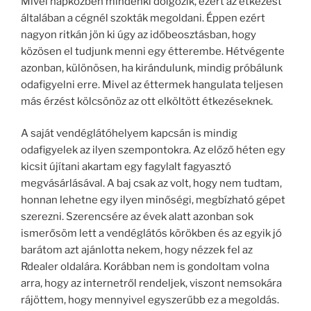
Mivel napközben mindenki dolgozik, ezért az étkezést
általában a cégnél szokták megoldani. Éppen ezért
nagyon ritkán jön ki úgy az időbeosztásban, hogy
közösen el tudjunk menni egy étterembe. Hétvégente
azonban, különösen, ha kirándulunk, mindig próbálunk
odafigyelni erre. Mivel az éttermek hangulata teljesen
más érzést kölcsönöz az ott elköltött étkezéseknek.
A saját vendéglátóhelyem kapcsán is mindig
odafigyelek az ilyen szempontokra. Az előző héten egy
kicsit újítani akartam egy fagylalt fagyasztó
megvásárlásával. A baj csak az volt, hogy nem tudtam,
honnan lehetne egy ilyen minőségi, megbízható gépet
szerezni. Szerencsére az évek alatt azonban sok
ismerősöm lett a vendéglátós körökben és az egyik jó
barátom azt ajánlotta nekem, hogy nézzek fel az
Rdealer oldalára. Korábban nem is gondoltam volna
arra, hogy az internetről rendeljek, viszont nemsokára
rájöttem, hogy mennyivel egyszerűbb ez a megoldás.