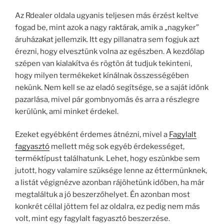
Az Rdealer oldala ugyanis teljesen más érzést keltve
fogad be, mint azok a nagy raktárak, amik a „nagyker”
áruházakat jellemzik. Itt egy pillanatra sem fogjuk azt
érezni, hogy elvesztünk volna az egészben. A kezdőlap
szépen van kialakítva és rögtön át tudjuk tekinteni,
hogy milyen termékeket kínálnak összességében
nekünk. Nem kell se az eladó segítsége, se a saját időnk
pazarlása, mivel pár gombnyomás és arra a részlegre
kerülünk, ami minket érdekel.
Ezeket egyébként érdemes átnézni, mivel a
Fagylalt
fagyasztó
mellett még sok egyéb érdekességet,
terméktípust találhatunk. Lehet, hogy eszünkbe sem
jutott, hogy valamire szüksége lenne az éttermünknek,
a listát végignézve azonban rájöhetünk időben, ha már
megtaláltuk a jó beszerzőhelyet. Én azonban most
konkrét céllal jöttem fel az oldalra, ez pedig nem más
volt, mint egy fagylalt fagyasztó beszerzése.