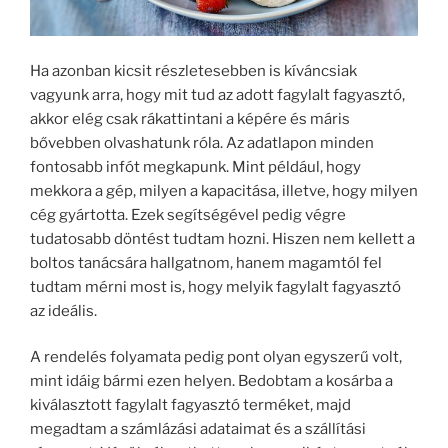
Ha azonban kicsit részletesebben is kíváncsiak
vagyunk arra, hogy mit tud az adott fagylalt fagyasztó,
akkor elég csak rákattintani a képére és máris
bővebben olvashatunk róla. Az adatlapon minden
fontosabb infót megkapunk. Mint például, hogy
mekkora a gép, milyen a kapacitása, illetve, hogy milyen
cég gyártotta. Ezek segítségével pedig végre
tudatosabb döntést tudtam hozni. Hiszen nem kellett a
boltos tanácsára hallgatnom, hanem magamtól fel
tudtam mérni most is, hogy melyik fagylalt fagyasztó
az ideális.
A rendelés folyamata pedig pont olyan egyszerű volt,
mint idáig bármi ezen helyen. Bedobtam a kosárba a
kiválasztott fagylalt fagyasztó terméket, majd
megadtam a számlázási adataimat és a szállítási