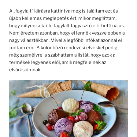
A „fagylalt” kiírásra kattintva meg is találtam ezt és
újabb kellemes meglepetés ért, mikor megláttam,
hogy milyen sokféle fagylalt fagyasztó elérhető náluk.
Nem éreztem azonban, hogy el lennék veszve ebben a
nagy választékban. Mivel a legfőbb infókat azonnal el
tudtam érni. A különböző rendezési elvekkel pedig
még személyre is szabhattam a listát, hogy azok a
termékek legyenek elől, amik megfelelnek az
elvárásaimnak.