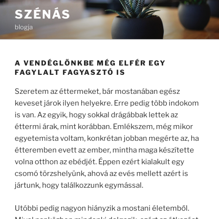
Tartalomhoz
SZÉNÁS
blogja
A VENDÉGLŐNKBE MÉG ELFÉR EGY
FAGYLALT FAGYASZTÓ IS
Szeretem az éttermeket, bár mostanában egész
keveset járok ilyen helyekre. Erre pedig több indokom
is van. Az egyik, hogy sokkal drágábbak lettek az
éttermi árak, mint korábban. Emlékszem, még mikor
egyetemista voltam, konkrétan jobban megérte az, ha
étteremben evett az ember, mintha maga készítette
volna otthon az ebédjét. Éppen ezért kialakult egy
csomó törzshelyünk, ahová az evés mellett azért is
jártunk, hogy találkozzunk egymással.
Utóbbi pedig nagyon hiányzik a mostani életemből.