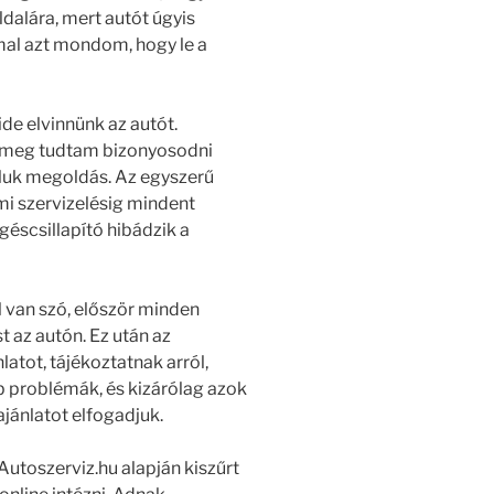
dalára, mert autót úgyis
mmal azt mondom, hogy le a
de elvinnünk az autót.
l meg tudtam bizonyosodni
áluk megoldás. Az egyszerű
mi szervizelésig mindent
ngéscsillapító hibádzik a
l van szó, először minden
 az autón. Ez után az
latot, tájékoztatnak arról,
 problémák, és kizárólag azok
jánlatot elfogadjuk.
Autoszerviz.hu alapján kiszűrt