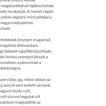
online intézni. Adnak
ka megkezdésével tájékoztatnak
enek, ha akarjuk. A menet végén
 online végezni, mint például a
k nagyon kényelmes
miatt.
dettebbnek éreztem magamat,
 a legtöbb étteremben
ogy teljesen ügyfélközpontúak,
és fontos szerepet játszik a
Elmondtam a páromnak a
 lehetőségre.
zervizbe, így, mikor abban az
y percet sem kellett várnunk,
agyon tiszta volt,
dt szívvel hagytuk ott
, valóban megküldték az