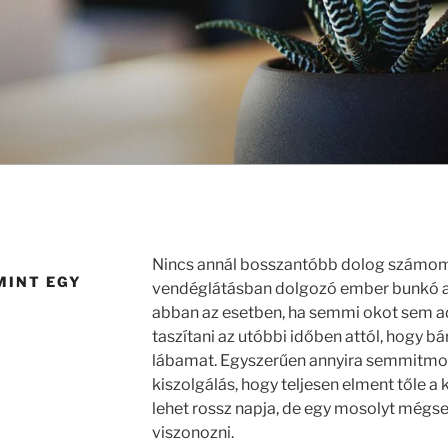
Nincs annál bosszantóbb dolog számomr
MINT EGY
vendéglátásban dolgozó ember bunkó a
abban az esetben, ha semmi okot sem ad
taszítani az utóbbi időben attól, hogy 
lábamat. Egyszerűen annyira semmitmo
kiszolgálás, hogy teljesen elment tőle
lehet rossz napja, de egy mosolyt mégs
viszonozni.