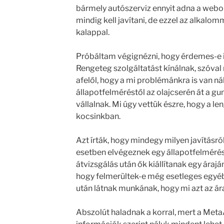
bármely autószerviz ennyit adna a webol
mindig kell javítani, de ezzel az alkalo
kalappal.
Próbáltam végignézni, hogy érdemes-e i
Rengeteg szolgáltatást kínálnak, szóva
afelől, hogy a mi problémánkra is van n
állapotfelméréstől az olajcserén át a gu
vállalnak. Mi úgy vettük észre, hogy a le
kocsinkban.
Azt írták, hogy mindegy milyen javításró
esetben elvégeznek egy állapotfelmérést
átvizsgálás után ők kiállítanak egy áraján
hogy felmerültek-e még esetleges egyéb
után látnak munkának, hogy mi azt az ára
Abszolút haladnak a korral, mert a Meta