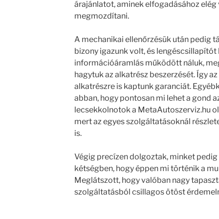
árajánlatot, aminek elfogadásához elég v
megmozdítani.
A mechanikai ellenőrzésük után pedig t
bizony igazunk volt, és lengéscsillapítót 
információáramlás működött náluk, meg
hagytuk az alkatrész beszerzését. Így az
alkatrészre is kaptunk garanciát. Egyéb
abban, hogy pontosan mi lehet a gond a
lecsekkolnotok a MetaAutoszerviz.hu old
mert az egyes szolgáltatásoknál részlete
is.
Végig precízen dolgoztak, minket pedig
kétségben, hogy éppen mi történik a m
Meglátszott, hogy valóban nagy tapaszt
szolgáltatásból csillagos ötöst érdemel