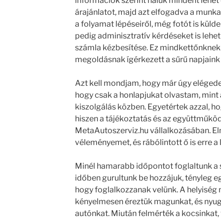
információk szerint náluk mindent lehet 
árajánlatot, majd azt elfogadva a mun
a folyamat lépéseiről, még fotót is küld
pedig adminisztratív kérdéseket is lehet
számla kézbesítése. Ez mindkettőnkne
megoldásnak ígérkezett a sűrű napjaink 
Azt kell mondjam, hogy már úgy elége
hogy csak a honlapjukat olvastam, mint
kiszolgálás közben. Egyetértek azzal, h
hiszen a tájékoztatás és az együttműköd
MetaAutoszerviz.hu vállalkozásában. 
véleményemet, és rábólintott ő is erre a
Minél hamarabb időpontot foglaltunk a s
időben gurultunk be hozzájuk, tényleg eg
hogy foglalkozzanak velünk. A helyiség n
kényelmesen éreztük magunkat, és nyugo
autónkat. Miután felmérték a kocsinkat