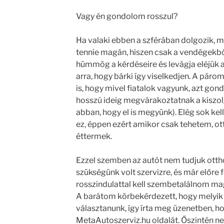
Vagy én gondolom rosszul?
Ha valaki ebben a szférában dolgozik, mé
tennie magán, hiszen csak a vendégekből
hümmög a kérdéseire és levágja eléjük a
arra, hogy bárki így viselkedjen. A páro
is, hogy mivel fiatalok vagyunk, azt gond
hosszú ideig megvárakoztatnak a kiszol
abban, hogy el is megyünk). Elég sok ke
ez, éppen ezért amikor csak tehetem, o
éttermek.
Ezzel szemben az autót nem tudjuk ott
szükségünk volt szervizre, és már előre 
rosszindulattal kell szembetalálnom mag
A barátom körbekérdezett, hogy melyik
választanunk, így írta meg üzenetben, h
MetaAutoszerviz.hu oldalát. Őszintén 