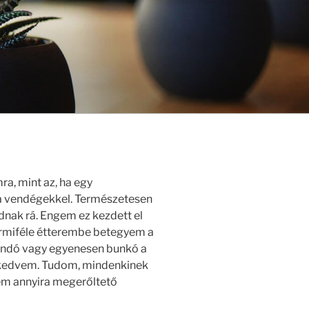
a, mint az, ha egy
 vendégekkel. Természetesen
nak rá. Engem ez kezdett el
bármiféle étterembe betegyem a
ndó vagy egyenesen bunkó a
 a kedvem. Tudom, mindenkinek
em annyira megerőltető