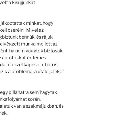
olt a kisujjunkat
ájékoztattak minket, hogy
kell cserélni. Mivel az
bíztunk bennük, és rájuk
 elvégzett munka mellett az
ként, ha nem vagytok biztosak
z autótokkal, érdemes
alát ezzel kapcsolatban is,
zik a problémára utaló jeleket
 egy pillanatra sem hagytak
unkafolyamat során.
alatuk van a szakmájukban, és
nek.