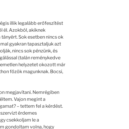
gis illik legalább erőfeszítést
 él. Azokból, akiknek
 tányért. Sok esetben nincs ok
mmal gyakran tapasztaljuk azt
olják, nincs sok pénzünk, és
gálással (talán reménykedve
llemetlen helyzetet okozott már
tthon főzök magunknak. Bocsi,
hon megjavítani. Nemrégiben
féltem. Vajon megint a
amat? – tettem fel a kérdést.
 szervizt érdemes
ogy csekkoljam le a
nem gondoltam volna, hogy